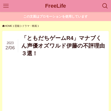
FreeLife
この文面はプロモーションを使用しています
HOME
芸能
ドラマ・映画
「ともだちゲームR4」マナブく
2023
ん声優オズワルド伊藤の不評理由
2/06
３選！