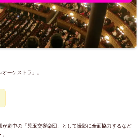
サルオーケストラ」。
ね
団が劇中の「児玉交響楽団」として撮影に全面協力するなど
ト。