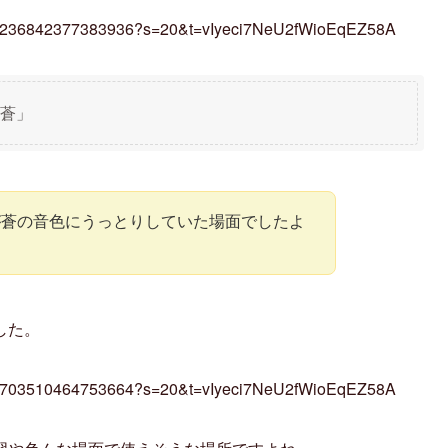
/1618236842377383936?s=20&t=vIyeci7NeU2fWioEqEZ58A
蒼」
が蒼の音色にうっとりしていた場面でしたよ
した。
/1615703510464753664?s=20&t=vIyeci7NeU2fWioEqEZ58A