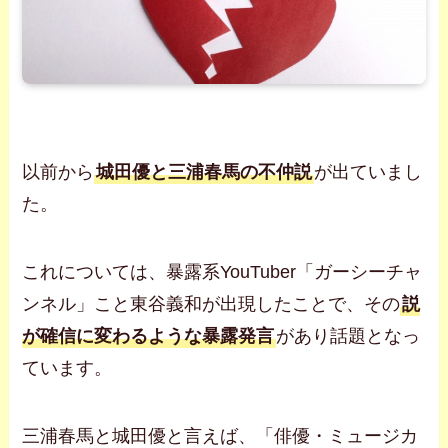
以前から
城田優と三浦春馬の不仲説
が出ていまし
た。
これについては、暴露系YouTuber「ガーシーチャ
ンネル」こと東谷義和が出現したことで、その
説
が確信に変わるような暴露発言
があり話題となっ
ています。
三浦春馬と城田優と言えば、「俳優・ミュージカ