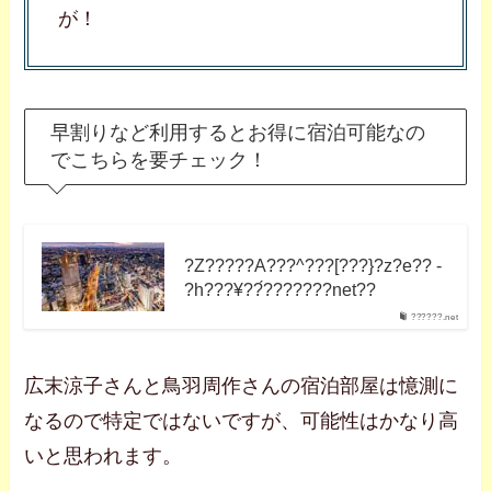
が！
早割りなど利用するとお得に宿泊可能なの
でこちらを要チェック！
?Z?????A???^???[???}?z?e?? -
?h???¥??́???????net??
??????.net
広末涼子さんと鳥羽周作さんの宿泊部屋は憶測に
なるので特定ではないですが、可能性はかなり高
いと思われます。