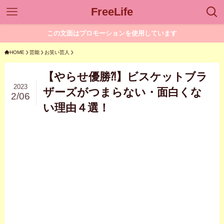
FreeLife
この文面はプロモーションを使用しています
HOME
芸能
お笑い芸人
【やらせ優勝⁈】ビスケットブラ
2023
ザーズがつまらない・面白くな
2/06
い理由４選！