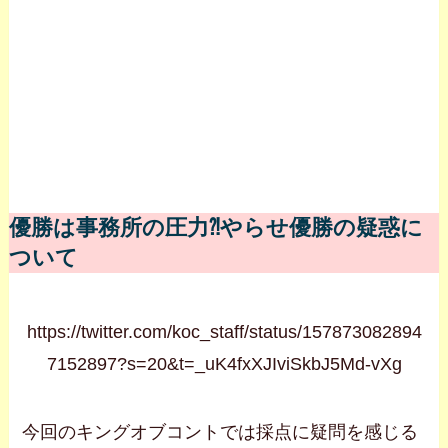
優勝は事務所の圧力⁈やらせ優勝の疑惑に
ついて
https://twitter.com/koc_staff/status/157873082894
7152897?s=20&t=_uK4fxXJIviSkbJ5Md-vXg
今回のキングオブコントでは採点に疑問を感じる