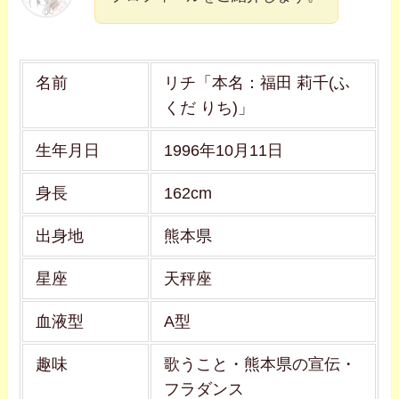
名前
リチ「本名：福田 莉千(ふ
くだ りち)」
生年月日
1996年10月11日
身長
162cm
出身地
熊本県
星座
天秤座
血液型
A型
趣味
歌うこと・熊本県の宣伝・
フラダンス