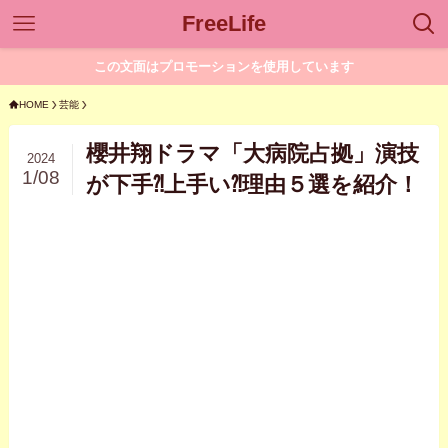
FreeLife
この文面はプロモーションを使用しています
HOME
芸能
櫻井翔ドラマ「大病院占拠」演技
2024
1/08
が下手⁈上手い⁈理由５選を紹介！