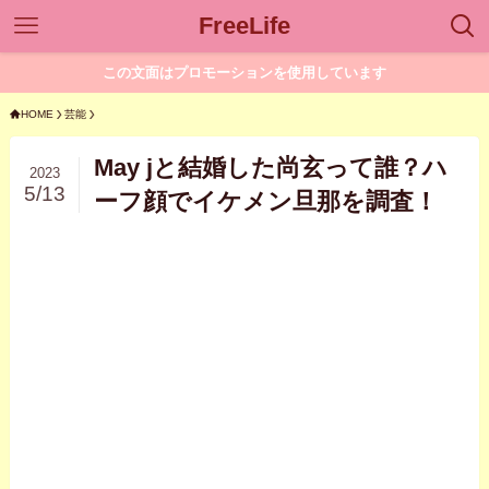
FreeLife
この文面はプロモーションを使用しています
HOME
芸能
May jと結婚した尚玄って誰？ハ
2023
5/13
ーフ顔でイケメン旦那を調査！