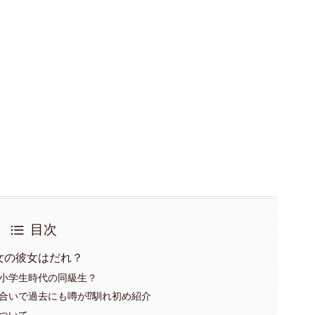
目次
女の彼女はだれ？
小学生時代の同級生？
合いで過去にも噂が⁉馴れ初め紹介
ついて