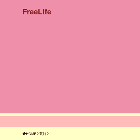
FreeLife
HOME
芸能