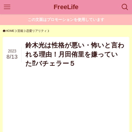
FreeLife
この文面はプロモーションを使用しています
HOME
芸能
恋愛リアリティ
鈴木光は性格が悪い・怖いと言わ
2023
れる理由！月田侑里を嫌ってい
8/13
た⁉バチェラー５